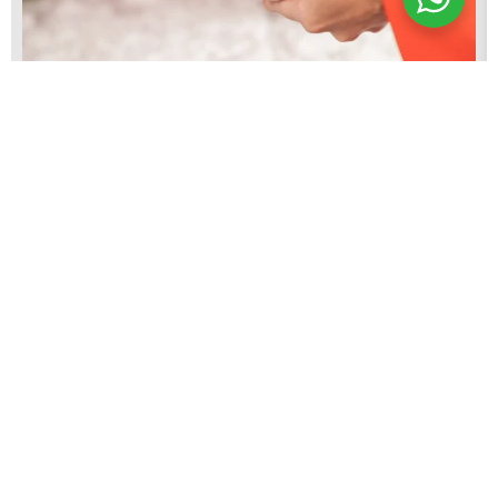
Caixa Bengala Doce Noel, pacote com 10
unidades
R$
68,50
Adicionar ao carrinho