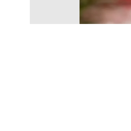
Caixa Bengala Doce Noel, pacote com 10
R$
68,50
Adicionar ao carrinho