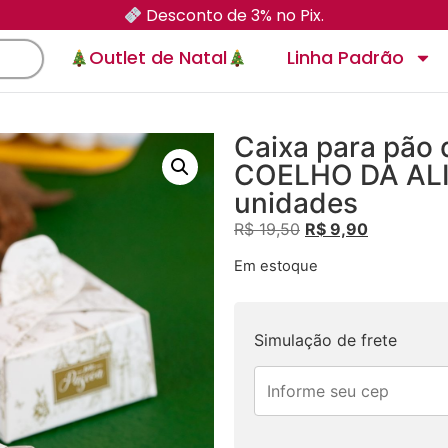
Desconto de 3% no Pix.
Outlet de Natal
Linha Padrão
Caixa para pão 
COELHO DA ALI
unidades
R$
19,50
R$
9,90
Em estoque
Simulação de frete