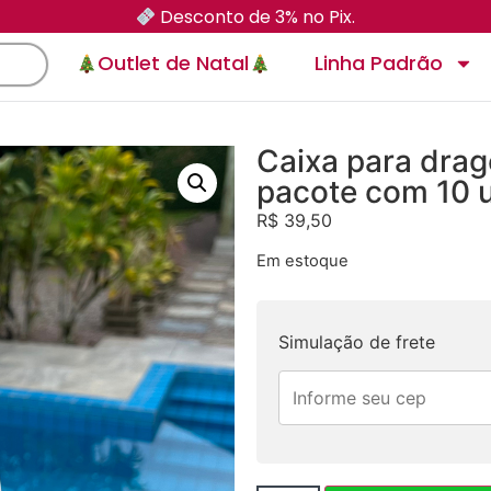
Desconto de 3% no Pix.
Outlet de Natal
Linha Padrão
Caixa para dra
pacote com 10 
R$
39,50
Em estoque
Simulação de frete