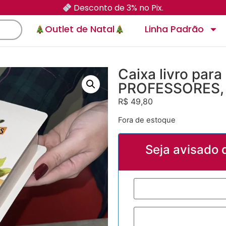
Desconto de 3% no Pix.
Outlet de Natal
Linha Padrão
Caixa livro par
PROFESSORES, 
R$
49,80
Fora de estoque
Seja avisado 