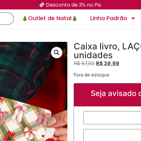
Desconto de 3% no Pix.
Outlet de Natal
Linha Padrão
Caixa livro, LA
unidades
R$
57,50
R$
39,99
Fora de estoque
Seja avisado 