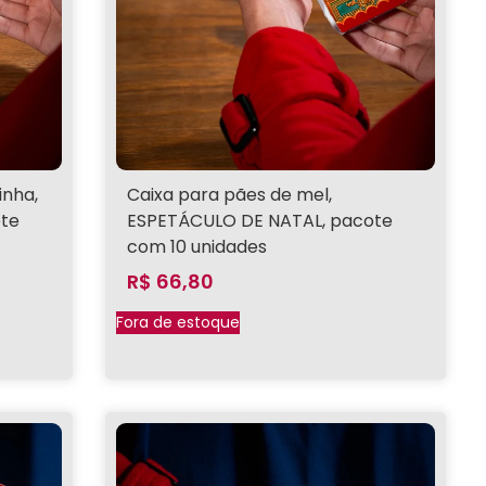
inha,
Caixa para pães de mel,
ote
ESPETÁCULO DE NATAL, pacote
com 10 unidades
R$
66,80
Fora de estoque