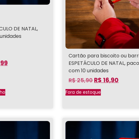
CULO DE NATAL,
unidades
Cartão para biscoito ou barr
,99
ESPETÁCULO DE NATAL, pac
com 10 unidades
R$
16,90
R$
25,90
nho
Fora de estoque