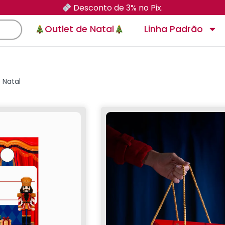
Desconto de 3% no Pix.
Outlet de Natal
Linha Padrão
 Natal