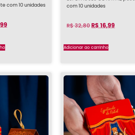
te com 10 unidades
com 10 unidades
,99
R$
16,99
R$
32,80
nho
Adicionar ao carrinho