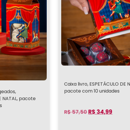
Caixa livro, ESPETÁCULO DE 
pacote com 10 unidades
geados,
 NATAL, pacote
s
R$
34,99
R$
57,50