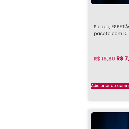
Solapa, ESPETÁ
pacote com 10 
R$
7
R$
16,80
Adicionar ao carri