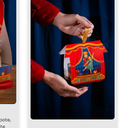
pote,
ote