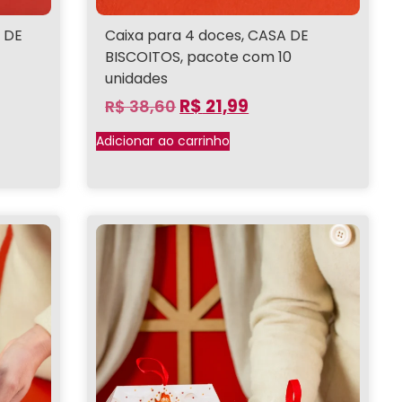
A DE
Caixa para 4 doces, CASA DE
BISCOITOS, pacote com 10
unidades
R$
21,99
R$
38,60
Adicionar ao carrinho