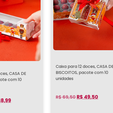
Caixa para 12 doces, CASA D
BISCOITOS, pacote com 10
oces, CASA DE
unidades
ote com 10
R$
49,50
R$
69,50
8,99