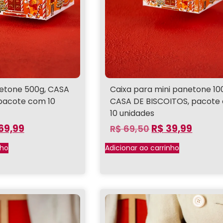
etone 500g, CASA
Caixa para mini panetone 10
pacote com 10
CASA DE BISCOITOS, pacote
10 unidades
69,99
R$
39,99
R$
69,50
nho
Adicionar ao carrinho